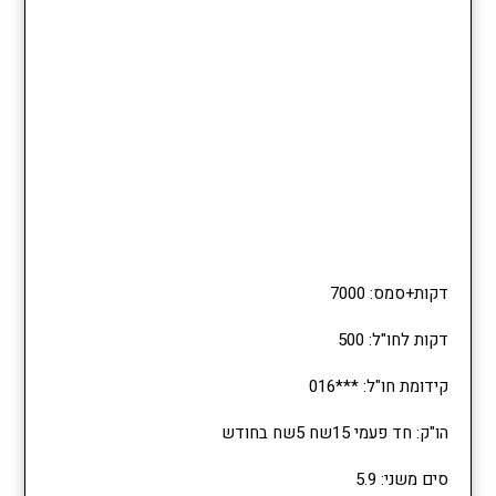
דקות+סמס: 7000
דקות לחו"ל: 500
קידומת חו"ל: ***016
הו"ק: חד פעמי 15שח 5שח בחודש
סים משני: 5.9