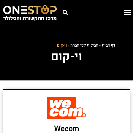
דף הבית
»
חבילות לפי חברה
»
וי-קום
וי-קום
Wecom