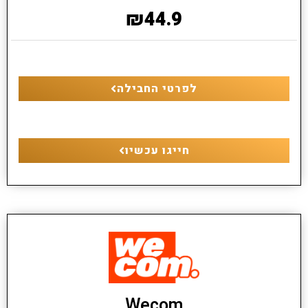
₪44.9
לפרטי החבילה
חייגו עכשיו
Wecom